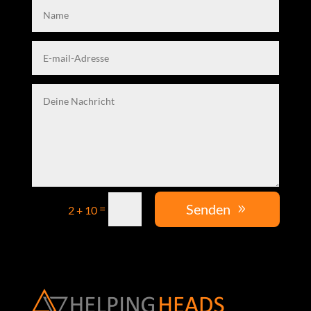
Senden
=
2 + 10